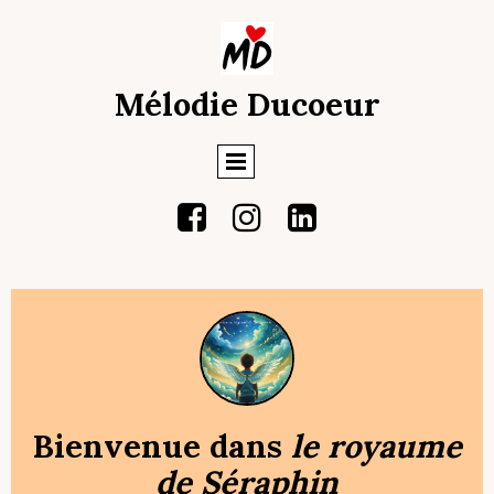
Mélodie Ducoeur



Bienvenue dans
le royaume
de Séraphin